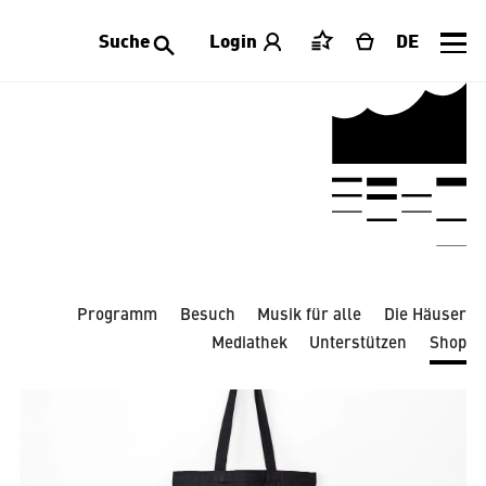
Suche
Login
DE
Merkliste
Warenkorb
Alle Kategorien
Accessoires
Bekleidung
Dekoration
Laeiszhalle
Limitierte Editionen
Publikationen
Schmuck
Schreibwaren
Spielwaren
Tischwaren
Programm
Besuch
Musik für alle
Die Häuser
Mediathek
Unterstützen
Shop