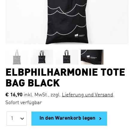
ELBPHILHARMONIE TOTE
BAG BLACK
€ 16,90
inkl. MwSt., zzgl.
Lieferung und Versand
.
Sofort verfügbar
In den Warenkorb legen
A
n
z