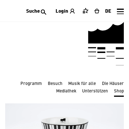
Suche
Login
DE
Merkliste
Warenkorb
Alle Kategorien
Accessoires
Bekleidung
Dekoration
Laeiszhalle
Limitierte Editionen
Publikationen
Schmuck
Schreibwaren
Spielwaren
Tischwaren
Programm
Besuch
Musik für alle
Die Häuser
Mediathek
Unterstützen
Shop