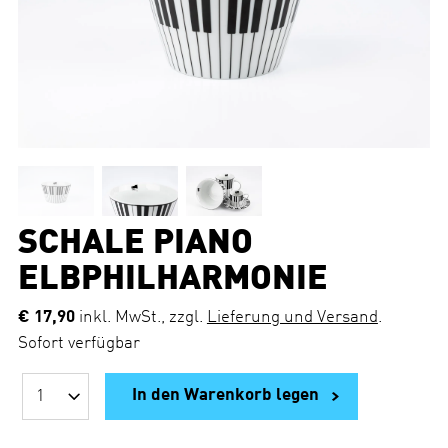
SCHALE PIANO
ELBPHILHARMONIE
€ 17,90
inkl. MwSt., zzgl.
Lieferung und Versand
.
Sofort verfügbar
In den Warenkorb legen
A
n
z