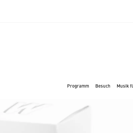
tion
Laeiszhalle
Limitierte Editionen
Publikationen
S
Programm
Besuch
Musik fü