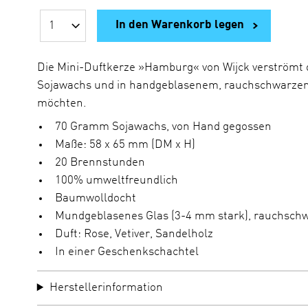
In den Warenkorb legen
A
n
z
a
Die Mini-Duftkerze »Hamburg« von Wijck verströmt 
h
Sojawachs und in handgeblasenem, rauchschwarzem G
l
möchten.
70 Gramm Sojawachs, von Hand gegossen
Maße: 58 x 65 mm (DM x H)
20 Brennstunden
100% umweltfreundlich
Baumwolldocht
Mundgeblasenes Glas (3-4 mm stark), rauchsch
Duft: Rose, Vetiver, Sandelholz
In einer Geschenkschachtel
Herstellerinformation