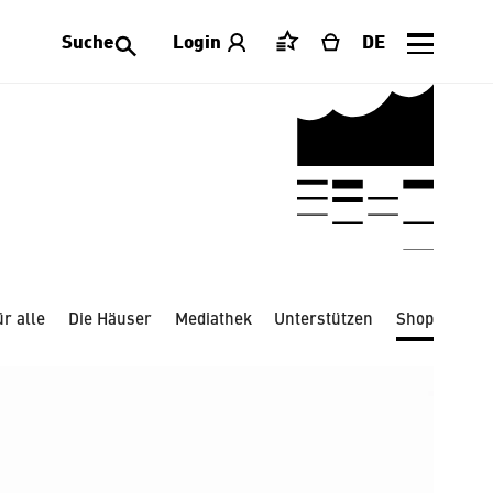
Suche
Login
DE
Merkliste
Warenkorb
chmuck
Schreibwaren
Spielwaren
r alle
Die Häuser
Mediathek
Unterstützen
Shop