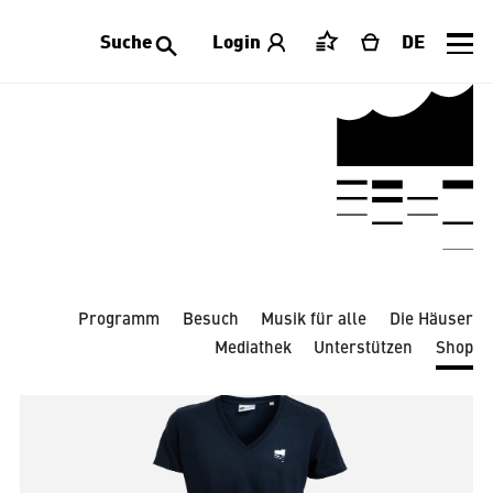
Suche
Login
DE
Merkliste
Warenkorb
Alle Kategorien
Accessoires
Bekleidung
Dekoration
Laeiszhalle
Limitierte Editionen
Publikationen
Schmuck
Schreibwaren
Spielwaren
Tischwaren
Programm
Besuch
Musik für alle
Die Häuser
Mediathek
Unterstützen
Shop