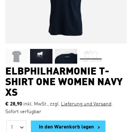
ELBPHILHARMONIE T-
SHIRT ONE WOMEN NAVY
XS
€ 28,90
inkl. MwSt., zzgl.
Lieferung und Versand
.
Sofort verfügbar
In den Warenkorb legen
A