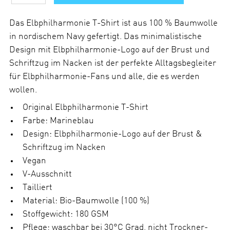
n
z
a
Das Elbphilharmonie T-Shirt ist aus 100 % Baumwolle
h
in nordischem Navy gefertigt. Das minimalistische
l
Design mit Elbphilharmonie-Logo auf der Brust und
Schriftzug im Nacken ist der perfekte Alltagsbegleiter
für Elbphilharmonie-Fans und alle, die es werden
wollen.
Original Elbphilharmonie T-Shirt
Farbe: Marineblau
Design: Elbphilharmonie-Logo auf der Brust &
Schriftzug im Nacken
Vegan
V-Ausschnitt
Tailliert
Material: Bio-Baumwolle (100 %)
Stoffgewicht: 180 GSM
Pflege: waschbar bei 30°C Grad, nicht Trockner-