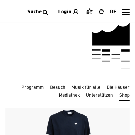
Suche
Login
DE
Merkliste
Warenkorb
Alle Kategorien
Accessoires
Bekleidung
Dekoration
Laeiszhalle
Limitierte Editionen
Publikationen
Schmuck
Schreibwaren
Spielwaren
Tischwaren
Programm
Besuch
Musik für alle
Die Häuser
Mediathek
Unterstützen
Shop