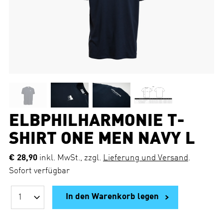
ELBPHILHARMONIE T-
SHIRT ONE MEN NAVY L
€ 28,90
inkl. MwSt., zzgl.
Lieferung und Versand
.
Sofort verfügbar
In den Warenkorb legen
A
n
z