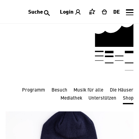
Suche
Login
DE
Merkliste
Warenkorb
Alle Kategorien
Accessoires
Bekleidung
Dekoration
Laeiszhalle
Limitierte Editionen
Publikationen
Schmuck
Schreibwaren
Spielwaren
Tischwaren
Programm
Besuch
Musik für alle
Die Häuser
Mediathek
Unterstützen
Shop