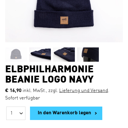
ELBPHILHARMONIE
BEANIE LOGO NAVY
€ 16,90
inkl. MwSt., zzgl.
Lieferung und Versand
.
Sofort verfügbar
In den Warenkorb legen
A
n
z